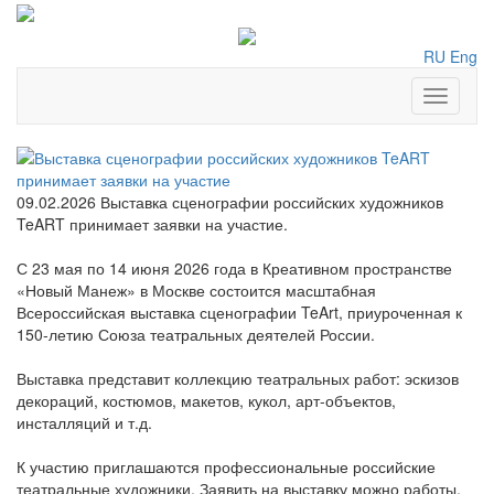
RU
Eng
Toggle
navigati
09.02.2026
Выставка сценографии российских художников
TeART принимает заявки на участие.
С 23 мая по 14 июня 2026 года в Креативном пространстве
«Новый Манеж» в Москве состоится масштабная
Всероссийская выставка сценографии TeArt, приуроченная к
150-летию Союза театральных деятелей России.
Выставка представит коллекцию театральных работ: эскизов
декораций, костюмов, макетов, кукол, арт-объектов,
инсталляций и т.д.
К участию приглашаются профессиональные российские
театральные художники. Заявить на выставку можно работы,